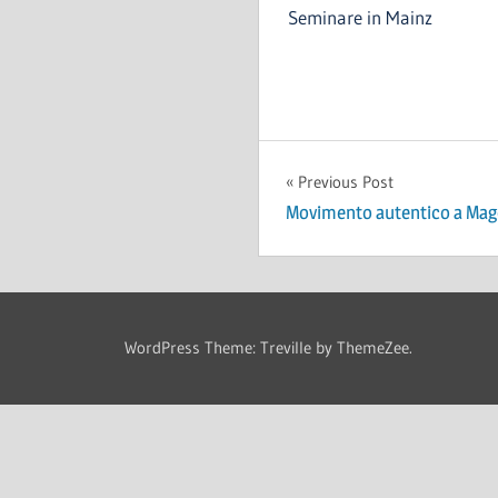
Seminare in Mainz
Navigazione
Previous Post
Movimento autentico a Mag
articoli
WordPress Theme: Treville by ThemeZee.