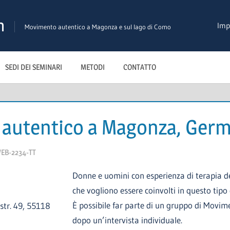
n
Imp
Movimento autentico a Magonza e sul lago di Como
SEDI DEI SEMINARI
METODI
CONTATTO
autentico a Magonza, Germ
EB-2234-TT
Donne e uomini con esperienza di terapia 
che vogliono essere coinvolti in questo tipo
È possibile far parte di un gruppo di Movi
str. 49, 55118
dopo un’intervista individuale.