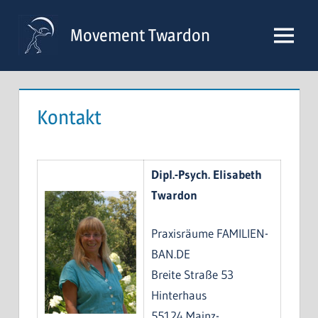
Zum
Inhalt
Movement Twardon
Menü
springen
Kontakt
Dipl.-Psych. Elisabeth
Twardon
Praxisräume FAMILIEN-
BAN.DE
Breite Straße 53
Hinterhaus
55124 Mainz-